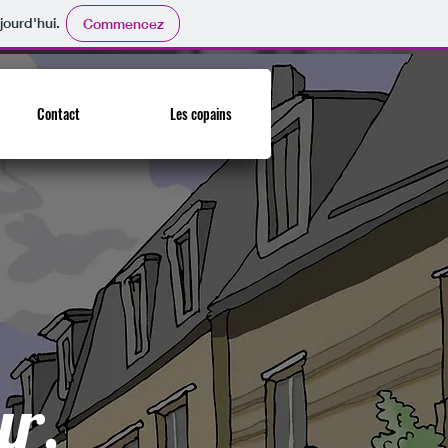
jourd'hui.
Commencez
Contact
Les copains
r,