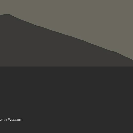
 with
Wix.com