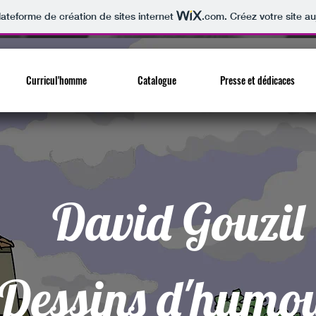
lateforme de création de sites internet
.com
. Créez votre site au
Curricul'homme
Catalogue
Presse et dédicaces
David Gouzil
Dessins d'humou